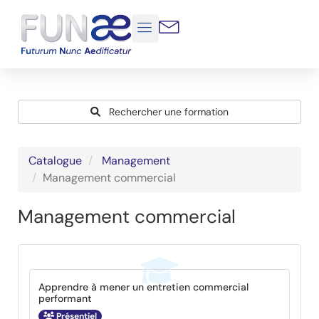
Osez la transformation de votre entreprise agroalimentaire
Catalogue de
formations
Rechercher une formation
Catalogue
Management
Management commercial
Management commercial
Apprendre à mener un entretien commercial
performant
Présentiel