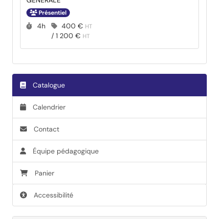
GENERALE
Présentiel
Durée :
Prix :
4h
400 €
HT
/
1 200 €
HT
Catalogue
Calendrier
Contact
Équipe pédagogique
Panier
Accessibilité